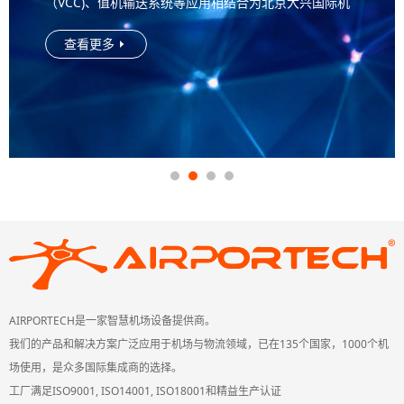
（VCC)、值机输送系统等应用相结合为北京大兴国际机
场提供行李处理系统。让乘客更快，更舒适的到达...
查看更多

AIRPORTECH是一家智慧机场设备提供商。
我们的产品和解决方案广泛应用于机场与物流领域，已在135个国家，1000个机
场使用，是众多国际集成商的选择。
工厂满足ISO9001, ISO14001, ISO18001和精益生产认证